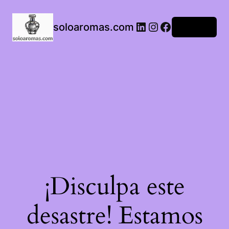
LinkedIn
Instagram
Facebook
soloaromas.com
Acceder
¡Disculpa este
desastre! Estamos