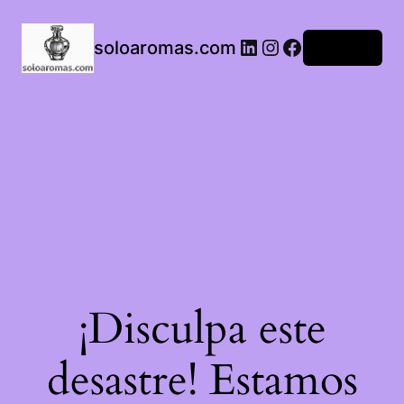
LinkedIn
Instagram
Facebook
soloaromas.com
Acceder
¡Disculpa este
desastre! Estamos