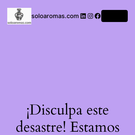
LinkedIn
Instagram
Facebook
soloaromas.com
Acceder
¡Disculpa este
desastre! Estamos