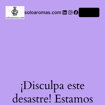
LinkedIn
Instagram
Facebook
soloaromas.com
Acceder
¡Disculpa este
desastre! Estamos